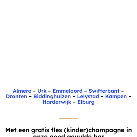
Almere
–
Urk
–
Emmeloord
–
Swifterbant
–
Dronten
–
Biddinghuizen
–
Lelystad
–
Kampen
–
Harderwijk
–
Elburg
Met een gratis fles (kinder)champagne in
onze goed gevulde bar