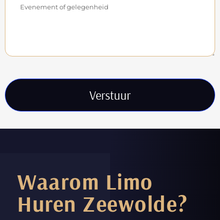
Verstuur
Waarom Limo
Huren Zeewolde?