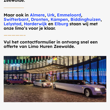
Zeewolde.
—————–
Maar ook in
Almere
,
Urk
,
Emmeloord
,
Swifterbant
,
Dronten
,
Kampen
,
Biddinghuizen
,
Lelystad
,
Harderwijk
en
Elburg
staan wij met
onze limo’s voor je klaar.
—————–
Vul het contactformulier in ontvang snel een
offerte van Limo Huren Zeewolde.